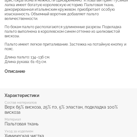
аристократизма и нежности одновременно. Угловатый принт гусиная
лапка имеет богатую королевскую историю. Пальтовая ткань,
декорированная итальянским кружевом, приобретает особую
изысканность. Объемный воротник добавляет пальто
величественности.
По бокам пальто располагаются удлиненные разрезы. Подкладка
пальто выполнена в королевском синем оттенке из шелковистой
вискозы.
Пальто имеет легкое приталивание. Застежка на потайную кнопку и
пояс.
Длина пальто: 134–136 см.
Длина рукава: 61–63 см.
Описание
Характеристики
Состав материалов
Верх 65% вискоза, 25% пэ, 5% эластан, подкладка 100%
вискоза
Материал
Пальтовая ткань
Уход за изделием
Химическая чистка