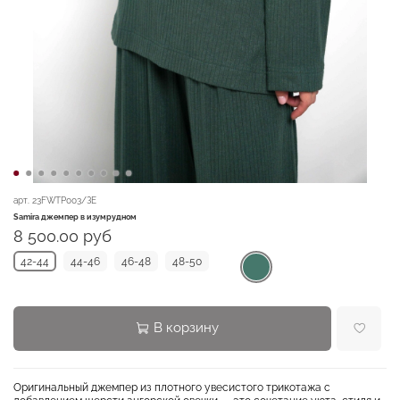
арт.
23FWТР003/ЗЕ
Samira джемпер в изумрудном
8 500.00 руб
42-44
44-46
46-48
48-50
В корзину
Оригинальный джемпер из плотного увесистого трикотажа с