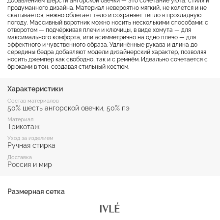
добавлением шерсти ангорской овечки — это сочетание уюта, стиля и
продуманного дизайна. Материал невероятно мягкий, не колется и не
скатывается, нежно облегает тело и сохраняет тепло в прохладную
погоду. Массивный воротник можно носить несколькими способами: с
отворотом — подчёркивая плечи и ключицы, в виде хомута — для
максимального комфорта, или асимметрично на одно плечо — для
эффектного и чувственного образа. Удлинённые рукава и длина до
середины бедра добавляют модели дизайнерский характер, позволяя
носить джемпер как свободно, так и с ремнём. Идеально сочетается с
брюками в тон, создавая стильный костюм.
Характеристики
Состав материалов
50% шесть ангорской овечки, 50% пэ
Материал
Трикотаж
Уход за изделием
Ручная стирка
Доставка
Россия и мир
Размерная сетка