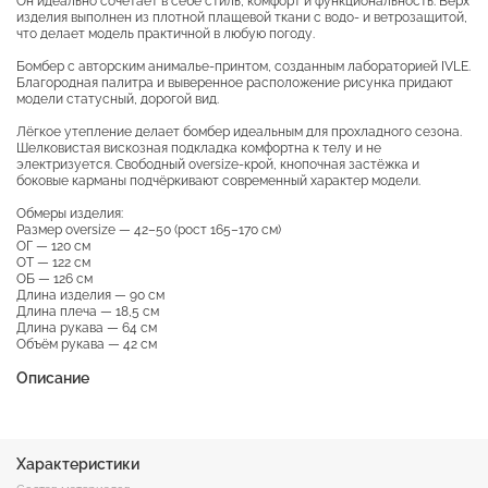
Он идеально сочетает в себе стиль, комфорт и функциональность. Верх
изделия выполнен из плотной плащевой ткани с водо- и ветрозащитой,
что делает модель практичной в любую погоду.
Бомбер с авторским анималье-принтом, созданным лабораторией IVLE.
Благородная палитра и выверенное расположение рисунка придают
модели статусный, дорогой вид.
Лёгкое утепление делает бомбер идеальным для прохладного сезона.
Шелковистая вискозная подкладка комфортна к телу и не
электризуется. Свободный oversize-крой, кнопочная застёжка и
боковые карманы подчёркивают современный характер модели.
Обмеры изделия:
Размер oversize — 42–50 (рост 165–170 см)
ОГ — 120 см
ОТ — 122 см
ОБ — 126 см
Длина изделия — 90 см
Длина плеча — 18,5 см
Длина рукава — 64 см
Объём рукава — 42 см
Описание
Характеристики