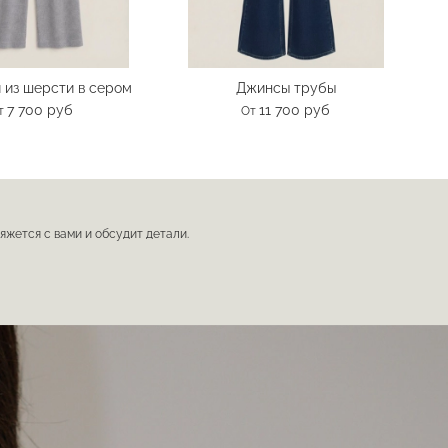
и из шерсти в сером
Джинсы трубы
П
7 700 руб
11 700 руб
т
От
вяжется с вами и обсудит детали.