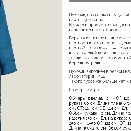
Пуховик, созданный в гуще си
настоящее тепло.
В модели продумано всё: длина
наполнитель и материал.
Верх выполнен из плащевой тк
плотностью 200 г, используемо
плотной поливискозы — приятна
швах, высокий воротник надёжн
талию. Благодаря продуманной
бережном режиме.
Пуховик выполнен в редком из
лаборатории IVLE.
Такого пуховика больше нет ни
Размеры 42–50.
Обмеры изделия. 42-44 ОГ: 110 
рукава 60 см. Длина плеча 6,5 
см., ОТ: 114 см. ОБ: 114 см. Дл
Объём рукава 40 см. Длина пояс
изделия 130 см. Длина рукава 
250 см. 48-50 ОГ: 122 см., ОТ: 
Длина плеча 78 см. Объём рука