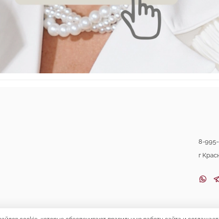
8-995-
г Крас