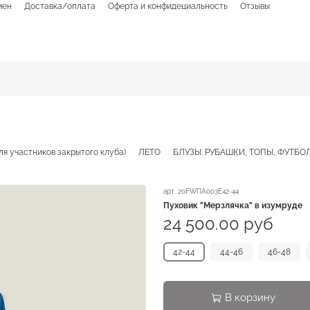
мен
Доставка/оплата
Оферта и конфидециальность
Отзывы
ля участников закрытого клуба)
ЛЕТО
БЛУЗЫ. РУБАШКИ, ТОПЫ, ФУТБО
арт.
20FWПА003Е42-44
Пуховик "Мерзлячка" в изумруде
24 500.00 руб
42-44
44-46
46-48
В корзину