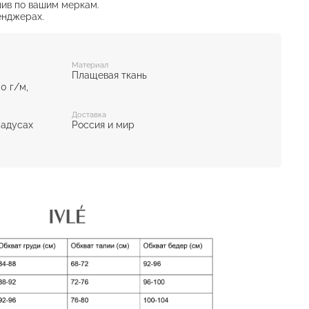
ив по вашим меркам.
енджерах.
Материал
Плащевая ткань
0 г/м,
Доставка
радусах
Россия и мир