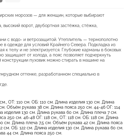
бирских морозов — для женщин, которые выбирают
, высокий ворот, двубортная застёжка, стёжка,
ани с водо- и ветрозащитой. Утеплитель — термополотно
е в одежде для условий Крайнего Севера. Подкладка из
я к телу и не электризуется. Глубокие карманы в боковых
о защищает от холода, а пояс позволяет подчеркнуть
 конструкции пуховик можно стирать в машине на
умрудном оттенке, разработанном специально в
где.
см., ОТ: 110 см. ОБ: 110 см. Длина изделия 130 см. Длина
см. Объём рукава 38 см. Длина пояса 250 см. 44-46 ОГ: 114
ина изделия 130 см. Длина рукава 60 см. Длина плеча 7 см.
а 250 см. 46-48 ОГ: 118 см., ОТ: 118 см. ОБ: 118 см. Длина
60 см. Длина плеча 7,5 см. Объём рукава 42 см. Длина пояса
122 см. ОБ: 122 см. Длина изделия 130 см. Длина рукава 60 см.
ва 44 см. Длина пояса 250 см.