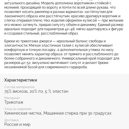
актуального дизайна. Модель дополнена воротником-стойкой с
молнией, проходящей по вороту и почти по всей длине рукава, что
позволяет носить джемпер в разных вариантах: застёгнутым для
лаконичного образа или расстёгнутым, красиво драпируя воротник и
слегка открывая плечо. Низ изделия оформлен кулисой — при желании
его можно затянуть, придав силуэту объём и динамику. Единый размер
идеально подходит для параметров 42–48, мягко адаптируясь к фигуре
и создавая стильный, расслабленный образ.
Брюки из трикотажа джерси — идеальный баланс свободы и
элегантности. Мягкая эластичная талия с кулисой обеспечивает
комфортную и точную посадку, а дополнительная утяжка по низу
позволяет менять характер образа: от прямого и расслабленного до
более собранного и динамичного. Универсальный крой подходит для
размеров 42–52, визуально вытягивает силуэт и делает брюки
незаменимой базой для современного гардероба.
Характеристики
Состав материалов
75% вискоза, 20% пэ, 5 % эластан
Материал
Трикотаж
Уход за изделием
Химическая чистка, Машинная стирка при 30 градусах
Доставка
Россия и мир