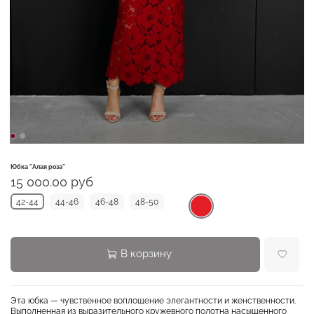
Юбка "Алая роза"
15 000.00 руб
42-44
44-46
46-48
48-50
В корзину
Эта юбка — чувственное воплощение элегантности и женственности.
Выполненная из выразительного кружевного полотна насыщенного