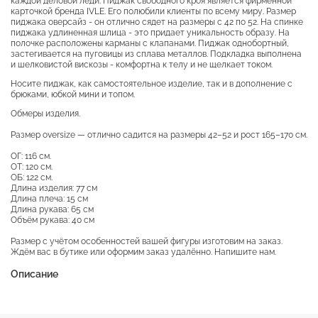
каждой деловой леди. Пиджак свободного кроя является фирменной
карточкой бренда IVLE. Его полюбили клиенты по всему миру. Размер
пиджака оверсайз - он отлично сядет на размеры с 42 по 52. На спинке
пиджака удлиненная шлица - это придает уникальность образу. На
полочке расположены карманы с клапанами. Пиджак однобортный,
застегивается на пуговицы из сплава металлов. Подкладка выполнена
и шелковистой вискозы - комфортна к телу и не щелкает током.
Носите пиджак, как самостоятельное изделие, так и в дополнение с
брюками, юбкой мини и топом.
Обмеры изделия.
Размер oversize — отлично садится на размеры 42–52 и рост 165–170 см.
ОГ: 116 см.
ОТ: 120 см.
ОБ: 122 см.
Длина изделия: 77 см
Длина плеча: 15 см
Длина рукава: 65 см
Объём рукава: 40 см
Размер с учётом особенностей вашей фигуры изготовим на заказ.
Ждём вас в бутике или оформим заказ удалённо. Напишите нам.
Описание