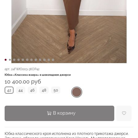
арт.
24FWЮ003-3КОР42
Юбка «Классика жанра» в шоколадном джерси
10 400.00 руб
42
44
46
48
50
В корзину
Юбка классического кроя исполнена из плотного трикотажа джерси.