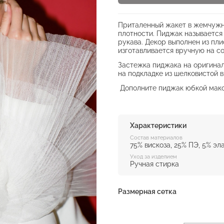
Приталенный жакет в жемчужн
плотности. Пиджак называется
рукава. Декор выполнен из пл
изготавливается вручную на с
Застежка пиджака на оригинал
на подкладке из шелковистой в
Дополните пиджак юбкой макс
Характеристики
Состав материалов
75% вискоза, 25% ПЭ, 5% эл
Уход за изделием
Ручная стирка
Размерная сетка