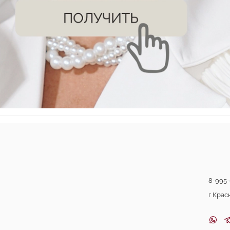
8-995-
г Крас