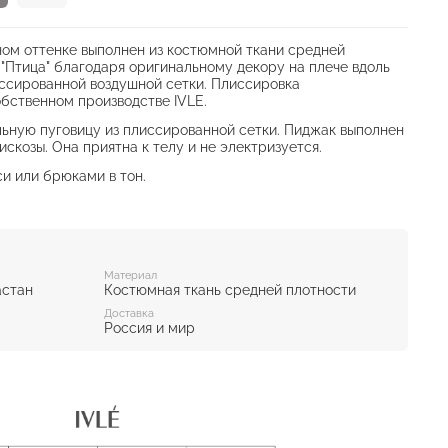
ом оттенке выполнен из костюмной ткани средней
 "Птица" благодаря оригинальному декору на плече вдоль
иссированной воздушной сетки. Плиссировка
обственном производстве IVLE.
ьную пуговицу из плиссированной сетки. Пиджак выполнен
искозы. Она приятна к телу и не электризуется.
и или брюками в тон.
Материал
астан
Костюмная ткань средней плотности
Доставка
Россия и мир