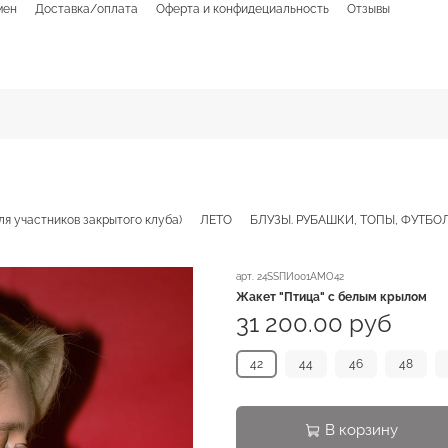
мен
Доставка/оплата
Оферта и конфидециальность
Отзывы
ля участников закрытого клуба)
ЛЕТО
БЛУЗЫ. РУБАШКИ, ТОПЫ, ФУТБО
арт.
24SSПИ001АМО42
Жакет "Птица" с белым крылом
31 200.00 руб
42
44
46
48
В корзину