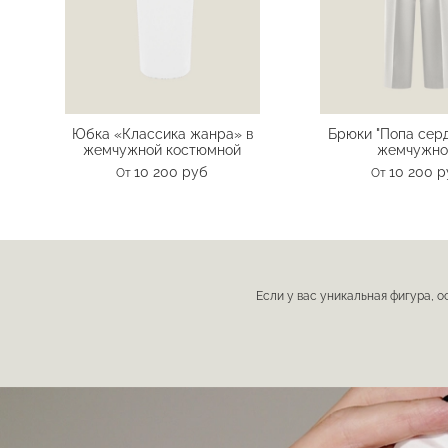
Юбка «Классика жанра» в
Брюки "Попа серд
жемчужной костюмной
жемчужн
10 200 руб
10 200 
От
От
Если у вас уникальная фигура, о