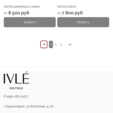
Samira джемпер в сером
Simona black
8 500 руб
7 800 руб
От
От
Выбрать
Выбрать
1
2
3
…
10
8-995-082-2477
г Красноярск, ул Взлетная, д 7А